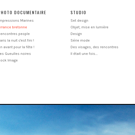
PHOTO DOCUMENTAIRE
STUDIO
Impressions Marines
Set design
rrance bretonne
Objet, mise en lumière
Rencontres people
Design
aris la nuit c'est fini !
Série mode
n avant pour la fête !
Des visages, des rencontres
es Gueulles noires
Il était une fois....
Rock Image