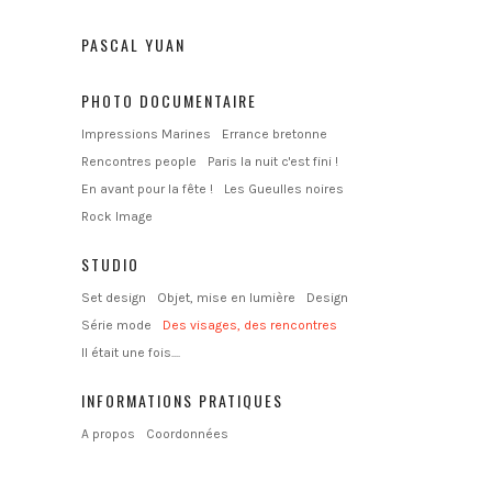
PASCAL YUAN
PHOTO DOCUMENTAIRE
Impressions Marines
Errance bretonne
Rencontres people
Paris la nuit c'est fini !
En avant pour la fête !
Les Gueulles noires
Rock Image
STUDIO
Set design
Objet, mise en lumière
Design
Série mode
Des visages, des rencontres
Il était une fois....
INFORMATIONS PRATIQUES
A propos
Coordonnées