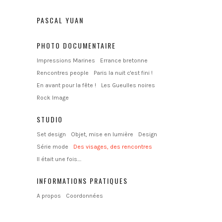
PASCAL YUAN
PHOTO DOCUMENTAIRE
Impressions Marines
Errance bretonne
Rencontres people
Paris la nuit c'est fini !
En avant pour la fête !
Les Gueulles noires
Rock Image
STUDIO
Set design
Objet, mise en lumière
Design
Série mode
Des visages, des rencontres
Il était une fois....
INFORMATIONS PRATIQUES
A propos
Coordonnées