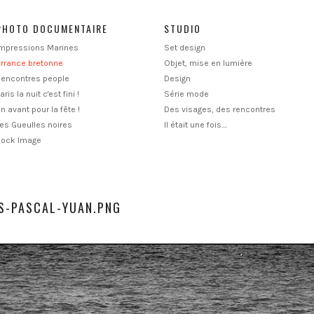
PHOTO DOCUMENTAIRE
STUDIO
Impressions Marines
Set design
rrance bretonne
Objet, mise en lumière
Rencontres people
Design
aris la nuit c'est fini !
Série mode
n avant pour la fête !
Des visages, des rencontres
es Gueulles noires
Il était une fois....
Rock Image
S-PASCAL-YUAN.PNG