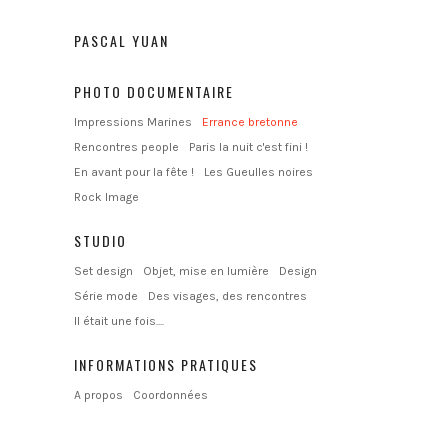
PASCAL YUAN
PHOTO DOCUMENTAIRE
Impressions Marines
Errance bretonne
Rencontres people
Paris la nuit c'est fini !
En avant pour la fête !
Les Gueulles noires
Rock Image
STUDIO
Set design
Objet, mise en lumière
Design
Série mode
Des visages, des rencontres
Il était une fois....
INFORMATIONS PRATIQUES
A propos
Coordonnées