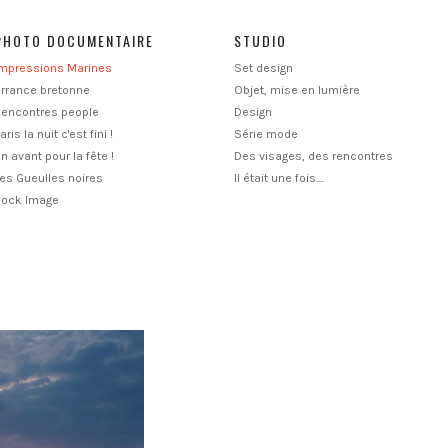
PHOTO DOCUMENTAIRE
STUDIO
Impressions Marines
Set design
rrance bretonne
Objet, mise en lumière
Rencontres people
Design
aris la nuit c'est fini !
Série mode
n avant pour la fête !
Des visages, des rencontres
es Gueulles noires
Il était une fois....
Rock Image