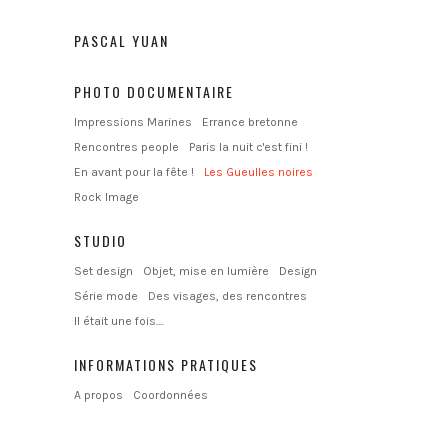
PASCAL YUAN
PHOTO DOCUMENTAIRE
Impressions Marines
Errance bretonne
Rencontres people
Paris la nuit c'est fini !
En avant pour la fête !
Les Gueulles noires
Rock Image
STUDIO
Set design
Objet, mise en lumière
Design
Série mode
Des visages, des rencontres
Il était une fois....
INFORMATIONS PRATIQUES
A propos
Coordonnées