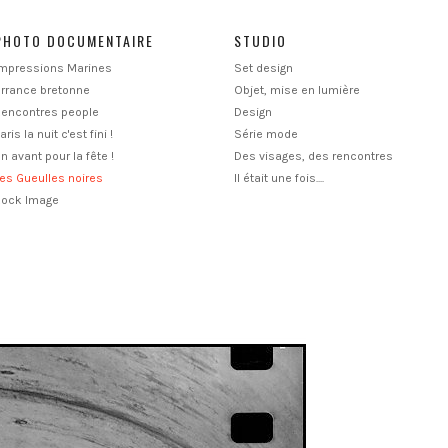
PHOTO DOCUMENTAIRE
STUDIO
Impressions Marines
Set design
rrance bretonne
Objet, mise en lumière
Rencontres people
Design
aris la nuit c'est fini !
Série mode
n avant pour la fête !
Des visages, des rencontres
es Gueulles noires
Il était une fois....
Rock Image