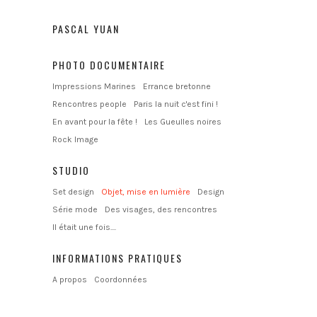
PASCAL YUAN
PHOTO DOCUMENTAIRE
Impressions Marines
Errance bretonne
Rencontres people
Paris la nuit c'est fini !
En avant pour la fête !
Les Gueulles noires
Rock Image
STUDIO
Set design
Objet, mise en lumière
Design
Série mode
Des visages, des rencontres
Il était une fois....
INFORMATIONS PRATIQUES
A propos
Coordonnées