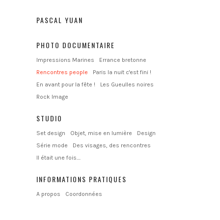
PASCAL YUAN
PHOTO DOCUMENTAIRE
Impressions Marines
Errance bretonne
Rencontres people
Paris la nuit c'est fini !
En avant pour la fête !
Les Gueulles noires
Rock Image
STUDIO
Set design
Objet, mise en lumière
Design
Série mode
Des visages, des rencontres
Il était une fois....
INFORMATIONS PRATIQUES
A propos
Coordonnées