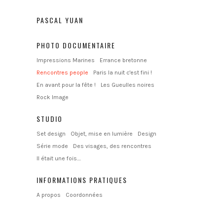
PASCAL YUAN
PHOTO DOCUMENTAIRE
Impressions Marines
Errance bretonne
Rencontres people
Paris la nuit c'est fini !
En avant pour la fête !
Les Gueulles noires
Rock Image
STUDIO
Set design
Objet, mise en lumière
Design
Série mode
Des visages, des rencontres
Il était une fois....
INFORMATIONS PRATIQUES
A propos
Coordonnées