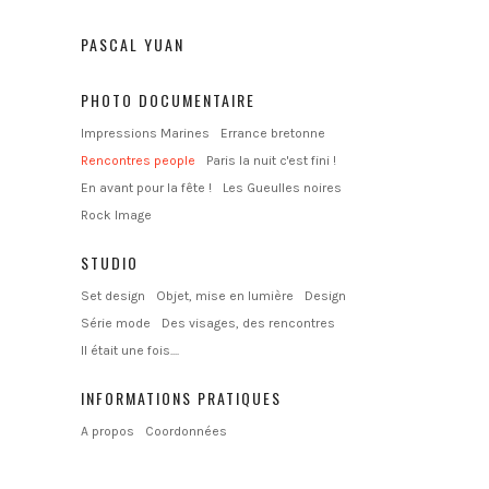
PASCAL YUAN
PHOTO DOCUMENTAIRE
Impressions Marines
Errance bretonne
Rencontres people
Paris la nuit c'est fini !
En avant pour la fête !
Les Gueulles noires
Rock Image
STUDIO
Set design
Objet, mise en lumière
Design
Série mode
Des visages, des rencontres
Il était une fois....
INFORMATIONS PRATIQUES
A propos
Coordonnées