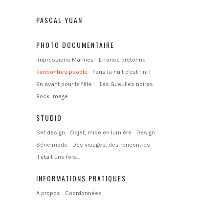
PASCAL YUAN
PHOTO DOCUMENTAIRE
Impressions Marines
Errance bretonne
Rencontres people
Paris la nuit c'est fini !
En avant pour la fête !
Les Gueulles noires
Rock Image
STUDIO
Set design
Objet, mise en lumière
Design
Série mode
Des visages, des rencontres
Il était une fois....
INFORMATIONS PRATIQUES
A propos
Coordonnées