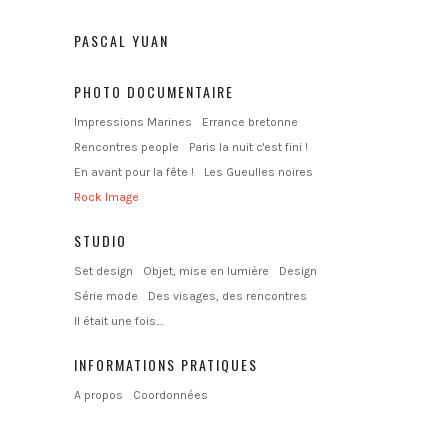
PASCAL YUAN
PHOTO DOCUMENTAIRE
Impressions Marines
Errance bretonne
Rencontres people
Paris la nuit c'est fini !
En avant pour la fête !
Les Gueulles noires
Rock Image
STUDIO
Set design
Objet, mise en lumière
Design
Série mode
Des visages, des rencontres
Il était une fois....
INFORMATIONS PRATIQUES
A propos
Coordonnées