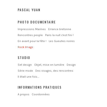
PASCAL YUAN
PHOTO DOCUMENTAIRE
Impressions Marines
Errance bretonne
Rencontres people
Paris la nuit c'est fini !
En avant pour la fête !
Les Gueulles noires
Rock Image
STUDIO
Set design
Objet, mise en lumière
Design
Série mode
Des visages, des rencontres
Il était une fois....
INFORMATIONS PRATIQUES
A propos
Coordonnées