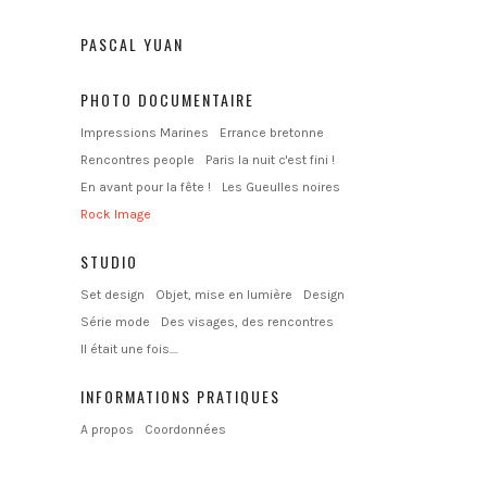
PASCAL YUAN
PHOTO DOCUMENTAIRE
Impressions Marines
Errance bretonne
Rencontres people
Paris la nuit c'est fini !
En avant pour la fête !
Les Gueulles noires
Rock Image
STUDIO
Set design
Objet, mise en lumière
Design
Série mode
Des visages, des rencontres
Il était une fois....
INFORMATIONS PRATIQUES
A propos
Coordonnées